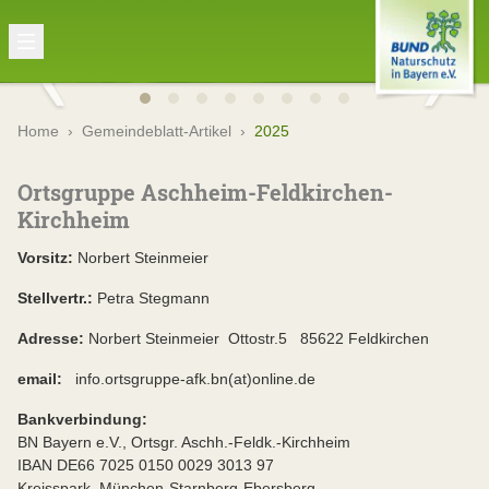
Home
›
Gemeindeblatt-Artikel
›
2025
Ortsgruppe Aschheim-Feldkirchen-
Kirchheim
Vorsitz:
Norbert Steinmeier
Stellvertr.:
Petra Stegmann
Adresse:
Norbert Steinmeier Ottostr.5 85622 Feldkirchen
email:
info.ortsgruppe-afk.bn(at)online.de
Bankverbindung:
BN Bayern e.V., Ortsgr. Aschh.-Feldk.-Kirchheim
IBAN DE66 7025 0150 0029 3013 97
Kreisspark. München-Starnberg-Ebersberg